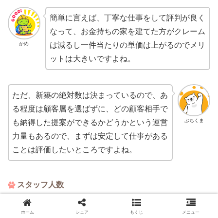
簡単に言えば、丁寧な仕事をして評判が良く
なって、お金持ちの家を建てた方がクレーム
かめ
は減るし一件当たりの単価は上がるのでメリ
ットは大きいですよね。
ただ、新築の絶対数は決まっているので、あ
る程度は顧客層を選ばずに、どの顧客相手で
ぶちくま
も納得した提案ができるかどうかという運営
力量もあるので、まずは安定して仕事がある
ことは評価したいところですよね。
スタッフ人数
ホーム
シェア
もくじ
メニュー
新潟ヒロタカデザイン事務所のスタッフ人数は「情報な