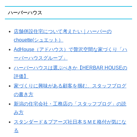
ハーバーハウス
店舗併設住宅について考えたい｜ハーバーの
chouette(シュエット）
AdHouse（アドハウス）で贅沢空間な家づくり「ハ
ーバーハウスグループ」
ハーバーハウスは選ぶべきか【HERBAR HOUSEの
評価】
家づくりに興味がある顧客を掴む、スタッフブログ
の書き方
新潟の住宅会社・工務店の「スタッフブログ」の読
み方
スタンダード＆プアーズ社日本ＳＭＥ格付が気にな
る