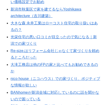
い価格設定でお勧め
新潟市秋葉区で家を建てるならYoshikawa
architecture（吉川建築）
大きな森 永井工業はローコスト住宅の取り扱いはあ
るの？
光栄住宅の悪い口コミが目立ったので気になる｜新
潟での家づくり
Re-size.はリフォーム会社じゃなくて家づくりを頼め
るところだった
大滝工務店は他のFPの家と比べてもお勧めできるの
か
nico house（ニコハウス）での家づくり、ポジティブ
な情報が欲しい
BANhomeが新潟全域に対応しているのに話を聞かな
いので困っている