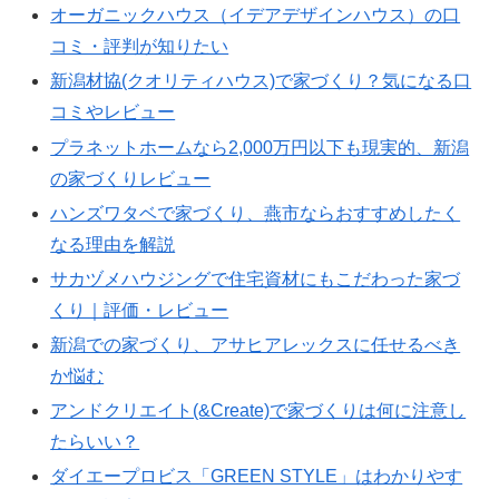
オーガニックハウス（イデアデザインハウス）の口
コミ・評判が知りたい
新潟材協(クオリティハウス)で家づくり？気になる口
コミやレビュー
プラネットホームなら2,000万円以下も現実的、新潟
の家づくりレビュー
ハンズワタベで家づくり、燕市ならおすすめしたく
なる理由を解説
サカヅメハウジングで住宅資材にもこだわった家づ
くり｜評価・レビュー
新潟での家づくり、アサヒアレックスに任せるべき
か悩む
アンドクリエイト(&Create)で家づくりは何に注意し
たらいい？
ダイエープロビス「GREEN STYLE」はわかりやす