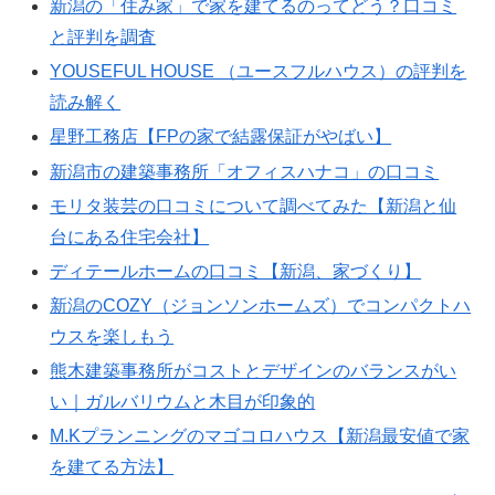
新潟の「住み家」で家を建てるのってどう？口コミ
と評判を調査
YOUSEFUL HOUSE （ユースフルハウス）の評判を
読み解く
星野工務店【FPの家で結露保証がやばい】
新潟市の建築事務所「オフィスハナコ」の口コミ
モリタ装芸の口コミについて調べてみた【新潟と仙
台にある住宅会社】
ディテールホームの口コミ【新潟、家づくり】
新潟のCOZY（ジョンソンホームズ）でコンパクトハ
ウスを楽しもう
熊木建築事務所がコストとデザインのバランスがい
い｜ガルバリウムと木目が印象的
M.Kプランニングのマゴコロハウス【新潟最安値で家
を建てる方法】