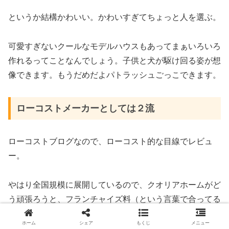
というか結構かわいい。かわいすぎてちょっと人を選ぶ。
可愛すぎないクールなモデルハウスもあってまぁいろいろ
作れるってことなんでしょう。子供と犬が駆け回る姿が想
像できます。もうだめだよパトラッシュごっこできます。
ローコストメーカーとしては２流
ローコストブログなので、ローコスト的な目線でレビュ
ー。
やはり全国規模に展開しているので、クオリアホームがど
う頑張ろうと、フランチャイズ料（という言葉で合ってる
のかどうかわからんが）の差で割高感は強い。
ホーム
シェア
もくじ
メニュー