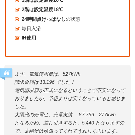
1階
は
設定温度20℃
2階
は
設定温度18℃
24時間点けっぱなし
の状態
毎日入浴
IH使用
まず、電気使用量は、527kWh
請求金額は 13,196 でした！
電気請求額が正式になるということで不安になって
おりましたが、予想よりは安くなっていると感じま
した。
太陽光の売電は、売電実績 ￥7,756 277kwh
となるため、差し引きすると、5,440 となりますの
で、太陽光は頑張ってくれてうれしく思います。