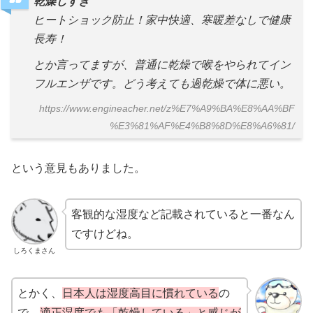
乾燥しすぎ
ヒートショック防止！家中快適、寒暖差なしで健康
長寿！
とか言ってますが、普通に乾燥で喉をやられてイン
フルエンザです。どう考えても過乾燥で体に悪い。
https://www.engineacher.net/z%E7%A9%BA%E8%AA%BF
%E3%81%AF%E4%B8%8D%E8%A6%81/
という意見もありました。
客観的な湿度など記載されていると一番なん
ですけどね。
しろくまさん
とかく、
日本人は湿度高目に慣れている
の
で、
適正湿度でも「乾燥している」と感じが