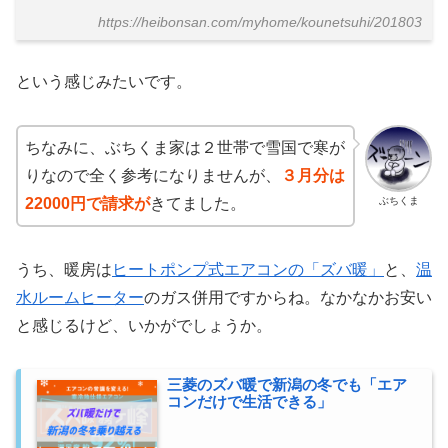
https://heibonsan.com/myhome/kounetsuhi/201803
という感じみたいです。
ちなみに、ぶちくま家は２世帯で雪国で寒が
りなので全く参考になりませんが、
３月分は
ぶちくま
22000円で請求が
きてました。
うち、暖房は
ヒートポンプ式エアコンの「ズバ暖」
と、
温
水ルームヒーター
のガス併用ですからね。なかなかお安い
と感じるけど、いかがでしょうか。
三菱のズバ暖で新潟の冬でも「エア
コンだけで生活できる」