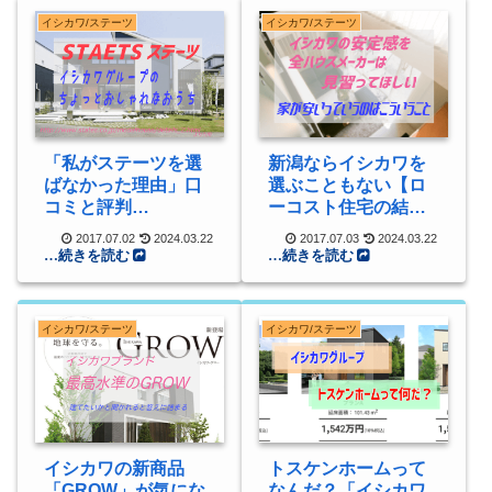
イシカワ/ステーツ
イシカワ/ステーツ
「私がステーツを選
新潟ならイシカワを
ばなかった理由」口
選ぶこともない【ロ
コミと評判
ーコスト住宅の結
【STATES】
論】
2017.07.02
2024.03.22
2017.07.03
2024.03.22
イシカワ/ステーツ
イシカワ/ステーツ
イシカワの新商品
トスケンホームって
「GROW」が気にな
なんだ？「イシカワ