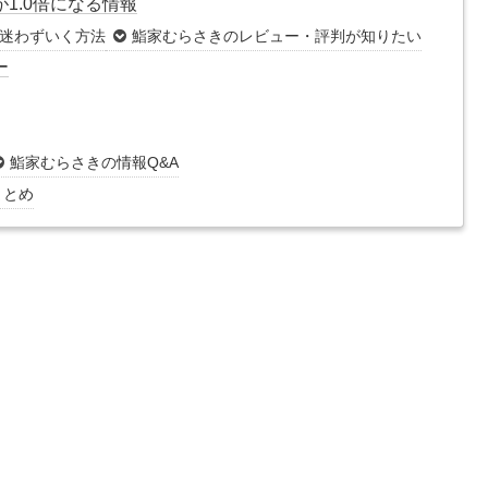
1.0倍になる情報
迷わずいく方法
鮨家むらさきのレビュー・評判が知りたい
ー
鮨家むらさきの情報Q&A
まとめ