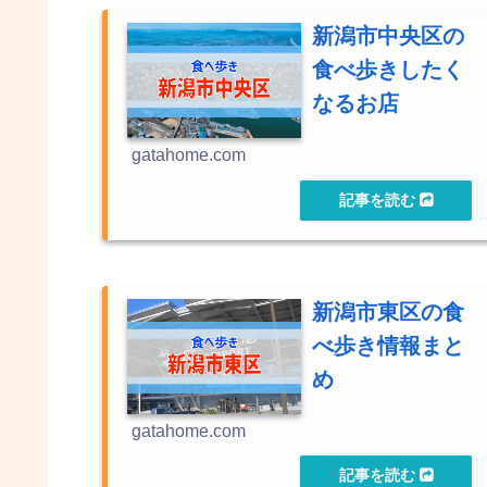
新潟市中央区の
食べ歩きしたく
なるお店
gatahome.com
新潟市東区の食
べ歩き情報まと
め
gatahome.com