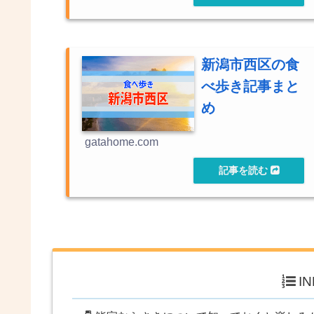
新潟市西区の食
べ歩き記事まと
め
gatahome.com
I