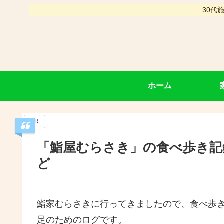
30代
ホーム
PR
「鮨屋むらさき」の食べ歩き記録
ど
鮨家むらさきに行ってきましたので、食べ歩
足のためのログです。