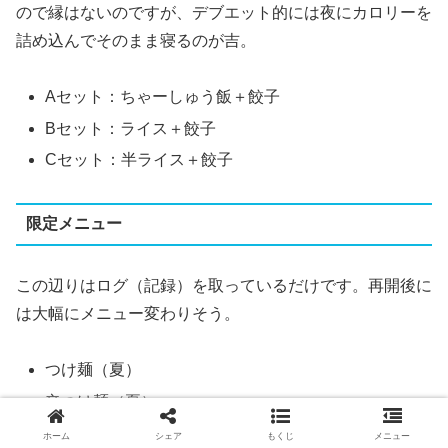
ので縁はないのですが、デブエット的には夜にカロリーを
詰め込んでそのまま寝るのが吉。
Aセット：ちゃーしゅう飯＋餃子
Bセット：ライス＋餃子
Cセット：半ライス＋餃子
限定メニュー
この辺りはログ（記録）を取っているだけです。再開後に
は大幅にメニュー変わりそう。
つけ麺（夏）
辛つけ麺（夏）
からし味噌（冬）
ホーム
シェア
もくじ
メニュー