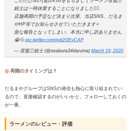
このたび3/27(金)14:00をもちましてラーメン背脂三
銃士は一時休業することになりました🙇‍♀️
店舗再開の予定など決まり次第、当店SNS、だるま
やHP等でお知らせさせていただきます⭐️
急な報告となってしまい、本当に申し訳ありません
😭💦
pic.twitter.com/xgt2QEvCAP
— 背脂三銃士 (@seabura34daruma)
March 19, 2020
再開のタイミングは？
だるまやグループはSNSの発信も熱心に取り組まれてい
るので、直接確認するのがいいかと。フォローしておくの
が一番。
ラーメンのレビュー・評価