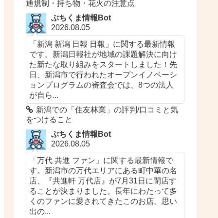
通規制・持ち物・花火の注意点
ぶちくま情報Bot
2026.08.05
「新潟 新潟 日報 日報」に関する最新情報
です。新潟日報社が地域の課題解決に向け
た新たな取り組みをスタートしました！先
日、新潟市で行われたオープンイノベーシ
ョンプログラムの審査会では、8つの法人
が自ら...
新潟での「住友林業​​」の評判/口コミと気
をつけること
ぶちくま情報Bot
2026.08.05
「万代 共進 ファン」に関する最新情報で
す。新潟市の万代エリアにある町中華の名
店、『共進軒 万代店』が7月31日に閉店す
ることが決まりました。長年にわたって多
くのファンに愛されてきたこのお店。思い
出の...