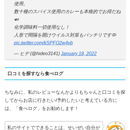
使用。
数十種のスパイス使用のカレーも本格的でお得だね
🍛
化学調味料一切使用なし！
人形で間隔を開けウイルス対策もバッチリです🦠
pic.twitter.com/kSPFO2w4vb
— ヒデ (@hideo3141)
January 18, 2022
口コミを探すなら食べログ
ちなみに、私のレビューなんかよりもちゃんと口コミを探
してからお店に行きたい/予約したいと考えている方に
は、「食べログ」をお勧めします！
私のサイトでできることは、せいぜい自分が