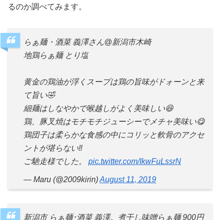
るのか調べてみます。
らぁ麺・酒菜 義澤さん@新潟市木崎
地鶏らぁ麺 とり塩
黄金の鶏油が浮くスープは鶏の旨味がドォーンと来
て旨い🤣
細麺はしなやかで喉越しがよく美味しい😆
鶏、豚叉焼はモチモチジューシーでメチャ美味い😋
鶏団子は柔らかな食感の中にコリッと軟骨のアクセ
ントが堪らない‼️
ご馳走様でした。
pic.twitter.com/IkwFuLssrN
— Maru (@2009kirin)
August 11, 2019
新潟市 らぁ麺･酒菜 義澤。煮干し味噌らぁ麺 900円