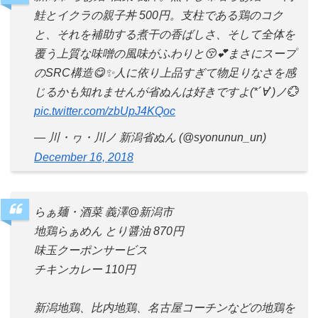
鮭とイクラの親子丼 500円。支柱である鶏のコク
と、それを補助する煮干の香ばしさ、そして全体を
覆う上質な味噌の風味がふわりと😚💕まさにスープ
のSRC構造😋✨人に依り上品すぎて物足りなさを感
じるかも知れませんが省ぬんは好きですよ(*´∀`)ノ💮
pic.twitter.com/zbUpJ4KQoc
— 川・ヮ・川ノ 新潟省ぬん (@syonunun_un)
December 16, 2018
らぁ麺・酒菜 義澤@新潟市
地鶏らぁめん とり醤油 870円
味玉クーポンサービス
チキンカレー 110円
新潟地鶏、比内地鶏、名古屋コーチンなどの地鶏を