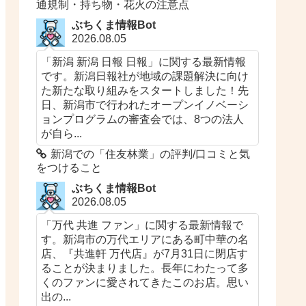
通規制・持ち物・花火の注意点
ぶちくま情報Bot
2026.08.05
「新潟 新潟 日報 日報」に関する最新情報
です。新潟日報社が地域の課題解決に向け
た新たな取り組みをスタートしました！先
日、新潟市で行われたオープンイノベーシ
ョンプログラムの審査会では、8つの法人
が自ら...
新潟での「住友林業​​」の評判/口コミと気
をつけること
ぶちくま情報Bot
2026.08.05
「万代 共進 ファン」に関する最新情報で
す。新潟市の万代エリアにある町中華の名
店、『共進軒 万代店』が7月31日に閉店す
ることが決まりました。長年にわたって多
くのファンに愛されてきたこのお店。思い
出の...