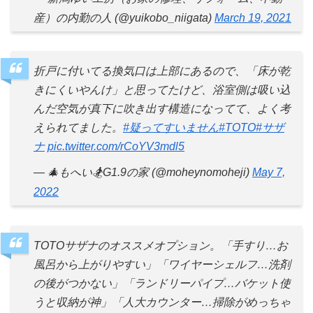
産）の内勤の人 (@yuikobo_niigata)
March 19, 2021
折戸に付いてる換気口は上部にあるので、「床が乾
きにくいやんけ」と思ってたけど、浴室側は吸い込
んだ空気が真下に吹き出す構造になってて、よく考
えられてました。
#疑ってすいません
#TOTO
#サザ
ナ
pic.twitter.com/rCoYV3mdl5
— 🎄もへい🏂G1.9の家 (@moheynomoheji)
May 7,
2022
TOTOサザナのオススメオプション。「手すり…お
風呂から上がりやすい」「ワイヤーシェルフ…洗剤
の後がつかない」「ランドリーパイプ…バケット使
うと収納が神」「人大カウンター…掃除がめっちゃ