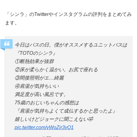
「シンラ」のTwitterやインスタグラムの評判をまとめてみ
ます。
今日はバスの日。僕がオススメするユニットバスは
『TOTOのシンラ』
①断熱効果が抜群
②床が柔らかく温かい。お尻で座れる
③間接照明がエ…綺麗
④肩湯が気持ちいい
満足度が高い風呂です。
75歳のおじいちゃんの感想は
『肩湯が気持ちよくて成仏するかと思ったよ』
嬉しいけどジョークに聞こえない🤣
pic.twitter.com/vWoZjr3vQ1