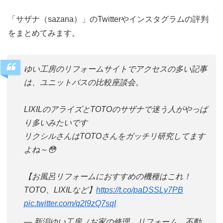
「サザナ（sazana）」のTwitterやインスタグラムの評判
をまとめてみます。
ゆい工房のリフォームサイトでアクセスの多い記事
は、ユニットバスの比較座談会。
LIXILのアライズとTOTOのサザナで迷う人がやっぱ
り多いみたいです
リクシルさんはTOTOさんをガッチリ研究してます
よね～😳
【お風呂リフォームにおすすめの機種はこれ！
TOTO、LIXILなど】
https://t.co/paDSSLy7PB
pic.twitter.com/q2l9zQ7sqI
— 新潟ゆい工房（お家の修理、リフォーム、不動