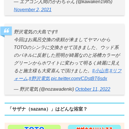
— エアコン人間のかわちゃん (@kawaken1985)
November 2, 2021
野沢電気の大島です‼︎
今回はお風呂交換の依頼が来ましてヤマハから
TOTOのシンラに交換させて頂きました、ウッド系
のパネルに反射した照明が綺麗なのと浴槽カラーが
グリーンからホワイトに変わって明るく綺麗に見え
ると施主様も大変喜んで頂けました。
#小山市
.
#リフ
ォーム
.
#野沢電気
pic.twitter.com/CDstBT6sdx
— 野沢電気 (@nozawadenki)
October 11, 2022
「サザナ（sazana）」はどんな浴室？