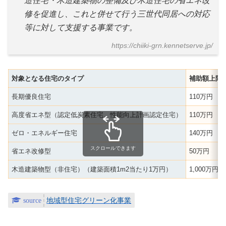
造住宅・木造建築物の整備及び木造住宅の省エネ改
修を促進し、これと併せて行う三世代同居への対応
等に対して支援する事業です。
https://chiiki-grn.kennetserve.jp/
対象となる住宅のタイプ
補助額上限
長期優良住宅
110万円
高度省エネ型（認定低炭素住宅、性能向上計画認定住宅）
110万円
ゼロ・エネルギー住宅
140万円
スクロールできます
省エネ改修型
50万円
木造建築物型（非住宅）（建築面積1m2当たり1万円）
1,000万円
地域型住宅グリーン化事業