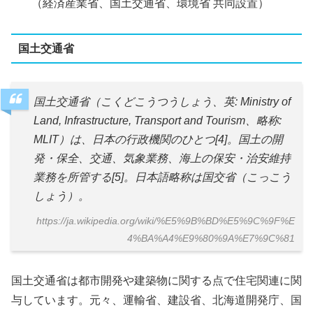
（経済産業省、国土交通省、環境省 共同設置）
国土交通省
国土交通省（こくどこうつうしょう、英: Ministry of
Land, Infrastructure, Transport and Tourism、略称:
MLIT）は、日本の行政機関のひとつ[4]。国土の開
発・保全、交通、気象業務、海上の保安・治安維持
業務を所管する[5]。日本語略称は国交省（こっこう
しょう）。
https://ja.wikipedia.org/wiki/%E5%9B%BD%E5%9C%9F%E
4%BA%A4%E9%80%9A%E7%9C%81
国土交通省は都市開発や建築物に関する点で住宅関連に関
与しています。元々、運輸省、建設省、北海道開発庁、国