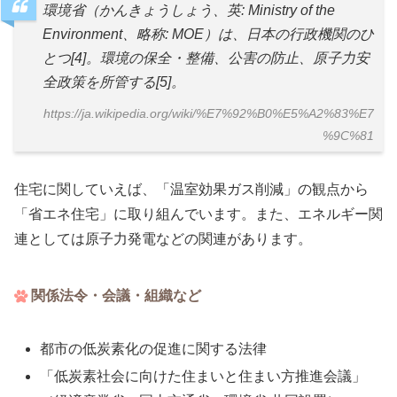
環境省（かんきょうしょう、英: Ministry of the
Environment、略称: MOE）は、日本の行政機関のひ
とつ[4]。環境の保全・整備、公害の防止、原子力安
全政策を所管する[5]。
https://ja.wikipedia.org/wiki/%E7%92%B0%E5%A2%83%E7
%9C%81
住宅に関していえば、「温室効果ガス削減」の観点から
「省エネ住宅」に取り組んでいます。また、エネルギー関
連としては原子力発電などの関連があります。
関係法令・会議・組織など
都市の低炭素化の促進に関する法律
「低炭素社会に向けた住まいと住まい方推進会議」