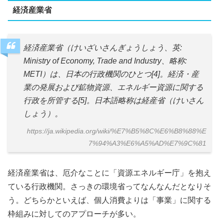
経済産業省
経済産業省（けいざいさんぎょうしょう、英:
Ministry of Economy, Trade and Industry、略称:
METI）は、日本の行政機関のひとつ[4]。経済・産
業の発展および鉱物資源、エネルギー資源に関する
行政を所管する[5]。日本語略称は経産省（けいさん
しょう）。
https://ja.wikipedia.org/wiki/%E7%B5%8C%E6%B8%88%E
7%94%A3%E6%A5%AD%E7%9C%81
経済産業省は、厄介なことに「資源エネルギー庁」を抱え
ている行政機関。さっきの環境省ってなんなんだとなりそ
う。どちらかといえば、個人消費よりは「事業」に関する
枠組みに対してのアプローチが多い。