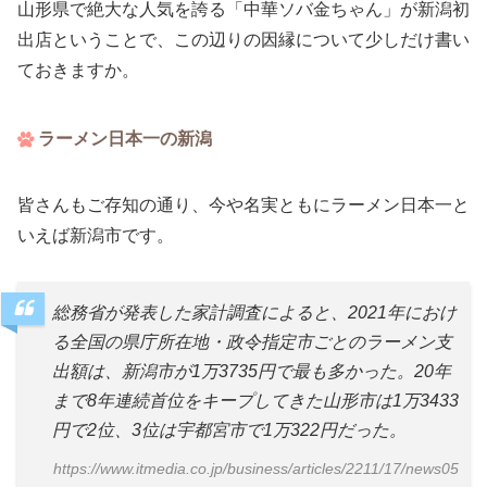
山形県で絶大な人気を誇る「中華ソバ金ちゃん」が新潟初
出店ということで、この辺りの因縁について少しだけ書い
ておきますか。
ラーメン日本一の新潟
皆さんもご存知の通り、今や名実ともにラーメン日本一と
いえば新潟市です。
総務省が発表した家計調査によると、2021年におけ
る全国の県庁所在地・政令指定市ごとのラーメン支
出額は、新潟市が1万3735円で最も多かった。20年
まで8年連続首位をキープしてきた山形市は1万3433
円で2位、3位は宇都宮市で1万322円だった。
https://www.itmedia.co.jp/business/articles/2211/17/news05