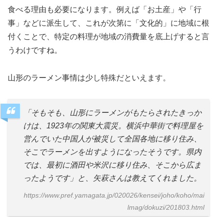
食べる理由も必要になります。例えば「お土産」や「行
事」などに派生して、これが次第に「文化的」に地域に根
付くことで、特定の料理が地域の消費量を底上げすると言
うわけですね。
山形のラーメン事情は少し特殊だといえます。
「そもそも、山形にラーメンがもたらされたきっか
けは、1923年の関東大震災。横浜中華街で料理屋を
営んでいた中国人が被災して全国各地に移り住み、
そこでラーメンを出すようになったそうです。県内
では、最初に酒田や米沢に移り住み、そこから広ま
ったようです」と、矢萩さんは教えてくれました。
https://www.pref.yamagata.jp/020026/kensei/joho/koho/mai
lmag/dokuzi/201803.html