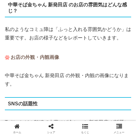
中華そば金ちゃん 新発田店 のお店の雰囲気はどんな感
じ？
私のようなコミュ障は「ふっと入れる雰囲気かどうか」は
重要です。お店の様子などをレポートしていきます。
お店の外観・内観画像
中華そば金ちゃん 新発田店 の外観・内観の画像になりま
す。
SNSの話題性
TwitterなどのSNSで中華そば金ちゃん 新発田店 が話題に
なっているのか調べてみます。
ホーム
シェア
もくじ
メニュー