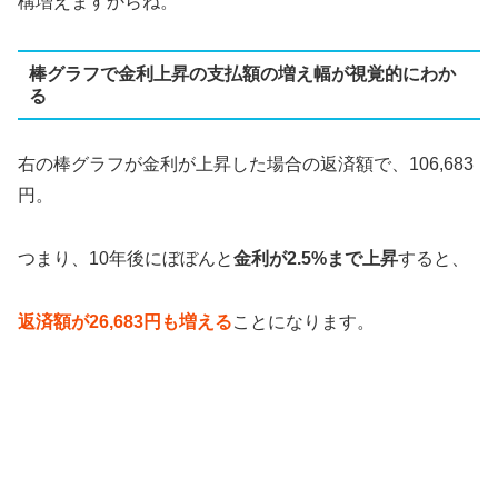
構増えますからね。
棒グラフで金利上昇の支払額の増え幅が視覚的にわか
る
右の棒グラフが金利が上昇した場合の返済額で、
106
,
683
円。
つまり、
10
年後にぼぼんと
金利が
2.5%
まで上昇
すると、
返済額が
26
,
683
円も増える
ことになります。