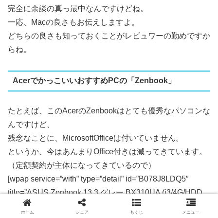
完全に余談の真っ最中なんですけどね。
一応、Macの良さもお伝えしますよ。
どちらの良さも知っておくことがレビュワーの勤めですか
らね。
AcerでかっこいいおすすめPCの「Zenbook」
たとえば、このAcerのZenbookはとても優秀なパソコンな
んですけど、
残念なことに、MicrosoftOfficeは付いていません。
というか、今はあんまりOffice付きは減ってきています。
（定額契約が主体になってきているので）
[wpap service=”with” type=”detail” id=”B078J8LDQ5″
title=”ASUS Zenbook 13.3 グレー BX310UA (i3/4G/HDD
500GB/FHD/Microsoft Office H&B)【日本正規代理店品】
ホーム
シェア
もくじ
メニュー