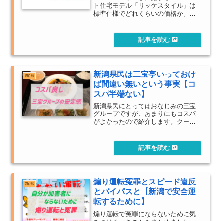
ト住宅モデル「リッケスタイル」は
標準仕様でどれくらいの価格か、実
際に建てたときのコスパや口コミ・
レビュー情報をまとめています。
新潟県民は三宝亭いっておけ
新潟
ば間違い無いという事実【コ
スパ半端ない】
新潟県民にとってはおなじみの三宝
グループですが、あまりにもコスパ
がよかったので紹介します。クーポ
ンがですね、定期的に新聞の折込チ
ラシに紛れ込んでくるので要チェッ
クです。200円引でチャーハンとラー
メンのセットが500円代で食べられた
よ、幸せだよ、おいら。
煽り運転冤罪とスピード違反
新潟
とバイパスと【新潟で安全運
転するために】
煽り運転で冤罪にならないために気