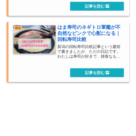
ところ。GPS搭載した端末によるデ
ータを利用したシステムが導入され
るようです。
はま寿司のネギトロ軍艦が不
新潟
自然なピンクで心配になる｜
回転寿司比較
新潟の回転寿司比較記事という建前
で書きましたが、ただの日記です。
わたしは寿司が好きで、雑食なもの
ですから、回転寿司というのは大変
な好物であります。サイドメニュー
も食べるし、ラーメン食べに回転寿
司屋に行きます。お得なキャンペー
ンということで電子マネーで会計し
たらエラーが出た話。