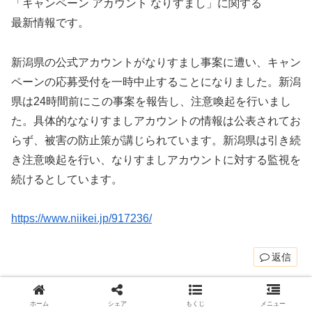
「キャンペーン アカウント なりすまし」に関する
最新情報です。
新潟県の公式アカウントがなりすまし事案に遭い、キャン
ペーンの応募受付を一時中止することになりました。新潟
県は24時間前にこの事案を報告し、注意喚起を行いまし
た。具体的ななりすましアカウントの情報は公表されてお
らず、被害の防止策が講じられています。新潟県は引き続
き注意喚起を行い、なりすましアカウントに対する監視を
続けるとしています。
https://www.niikei.jp/917236/
返信
buchikuma-info
より:
ホーム
シェア
もくじ
メニュー