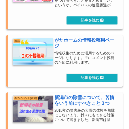
をつけるべきことをまとめました。
というか、バイパスの速度超過が多
すぎるし慢性化しすぎ。ドライブレ
コーダーで撮影されて証拠を掴まれ
ている事を自覚して運転したほうが
いいなと、自分でも背筋が凍る思い
がしました。
がたホームの情報投稿用ペー
新潟
ジ
情報収集のために活用するためのペ
ージになります。主にコメント投稿
のために利用します。
新潟市の除雪について、苦情
冬のイベント(新潟)
をいう前にすべきこと３つ
2018年の災害級の大雪の体験を無駄
にしないよう、我々にもできる対策
について書きました。新潟市は除雪
が下手だという定説を、2019年にど
のような対策をとるのか注目したい