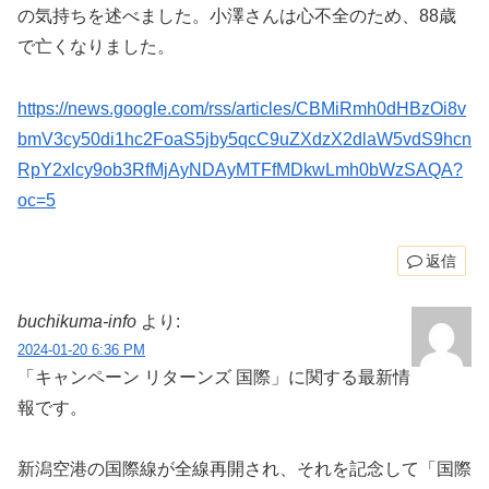
の気持ちを述べました。小澤さんは心不全のため、88歳
で亡くなりました。
https://news.google.com/rss/articles/CBMiRmh0dHBzOi8v
bmV3cy50di1hc2FoaS5jby5qcC9uZXdzX2dlaW5vdS9hcn
RpY2xlcy9ob3RfMjAyNDAyMTFfMDkwLmh0bWzSAQA?
oc=5
返信
buchikuma-info
より:
2024-01-20 6:36 PM
「キャンペーン リターンズ 国際」に関する最新情
報です。
新潟空港の国際線が全線再開され、それを記念して「国際